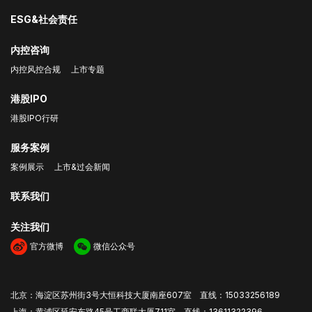
ESG&社会责任
内控咨询
内控风控合规
上市专题
港股IPO
港股IPO行研
服务案例
案例展示
上市&过会新闻
联系我们
关注我们
官方微博
微信公众号
北京：海淀区苏州街3号大恒科技大厦南座607室 直线：15033256189
上海：黄浦区延安东路45号工商联大厦711室 直线：13611322396