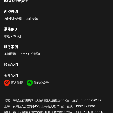
ESG&社会责任
内控咨询
内控风控合规
上市专题
港股IPO
港股IPO行研
服务案例
案例展示
上市&过会新闻
联系我们
关注我们
官方微博
微信公众号
北京：海淀区苏州街3号大恒科技大厦南座607室 直线：15033256189
上海：黄浦区延安东路45号工商联大厦711室 直线：13611322396
深圳：福田区深南大道2008号凤凰大厦2栋26C1室 直线：18148563314