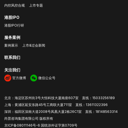
内控风控合规
上市专题
港股IPO
港股IPO行研
服务案例
案例展示
上市&过会新闻
联系我们
关注我们
官方微博
微信公众号
北京：海淀区苏州街3号大恒科技大厦南座607室 直线：15033256189
上海：黄浦区延安东路45号工商联大厦711室 直线：13611322396
深圳：福田区深南大道2008号凤凰大厦2栋26C1室 直线：18148563314
尚普咨询集团有限公司 版权所有
京ICP备08011146号-6
国统涉外证字第0709号